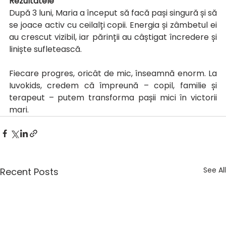
Rezultatele
După 3 luni, Maria a început să facă pași singură și să 
se joace activ cu ceilalți copii. Energia și zâmbetul ei 
au crescut vizibil, iar părinții au câștigat încredere și 
liniște sufletească.
Fiecare progres, oricât de mic, înseamnă enorm. La 
Iuvokids, credem că împreună – copil, familie și 
terapeut – putem transforma pașii mici în victorii 
mari.
See All
Recent Posts