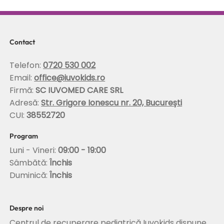
Scolioza la copii: rolul terapiei Schroth in
corectarea posturii si stabilizarea
coloanei
Contact
Telefon:
0720 530 002
Email:
office@iuvokids.ro
Firmă:
SC IUVOMED CARE SRL
Adresă:
Str. Grigore Ionescu nr. 20, București
CUI:
38552720
Program
Luni - Vineri:
09:00 - 19:00
Sâmbătă:
Închis
Duminică:
Închis
Despre noi
Centrul de recuperare pediatrică Iuvokids dispune