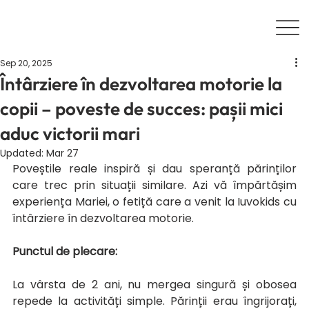
Sep 20, 2025
Întârziere în dezvoltarea motorie la
copii – poveste de succes: pașii mici
aduc victorii mari
Updated:
Mar 27
Poveștile reale inspiră și dau speranță părinților 
care trec prin situații similare. Azi vă împărtășim 
experiența Mariei, o fetiță care a venit la Iuvokids cu 
întârziere în dezvoltarea motorie.
Punctul de plecare:
La vârsta de 2 ani, nu mergea singură și obosea 
repede la activități simple. Părinții erau îngrijorați, 