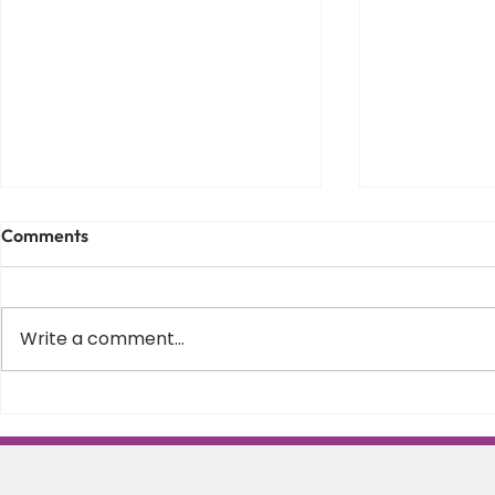
Comments
Write a comment...
Varus equin la copii – de ce
Scolioza la c
apare, cum il recunosti si
Schroth in 
cand este momentul sa
posturii si s
incepi recuperarea
coloanei