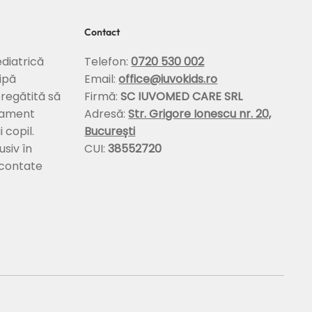
Contact
diatrică
Telefon:
0720 530 002
ipă
Email:
office@iuvokids.ro
pregătită să
Firmă:
SC IUVOMED CARE SRL
tament
Adresă:
Str. Grigore Ionescu nr. 20,
 copil.
București
usiv în
CUI:
38552720
econtate