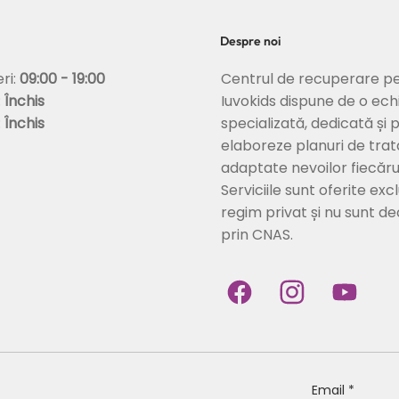
Despre noi
Centrul de recuperare pe
eri:
09:00 - 19:00
Iuvokids dispune de o ech
:
Închis
specializată, dedicată și 
:
Închis
elaboreze planuri de tra
adaptate nevoilor fiecărui
Serviciile sunt oferite excl
regim privat și nu sunt d
prin CNAS.
Email
*