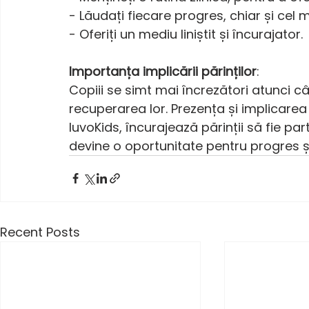
- Lăudați fiecare progres, chiar și cel m
- Oferiți un mediu liniștit și încurajator.
Importanța implicării părinților
:
Copiii se simt mai încrezători atunci câ
recuperarea lor. Prezența și implicare
IuvoKids, încurajează părinții să fie pa
devine o oportunitate pentru progres 
Recent Posts