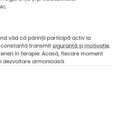
ic;
nd văd că părinții participă activ la 
a constantă transmit 
siguranță și motivație.
rteneri în terapie. Acasă, fiecare moment 
și dezvoltare armonioasă.