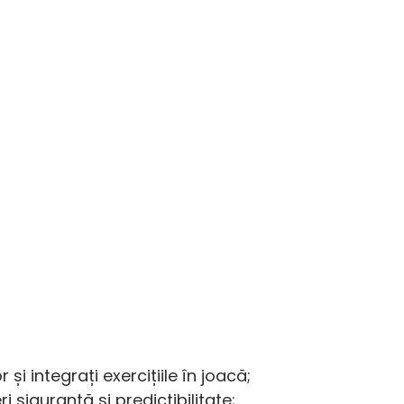
i integrați exercițiile în joacă;
ri siguranță și predictibilitate;