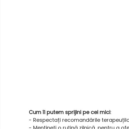
Cum îi putem sprijini pe cei mici
:
- Respectați recomandările terapeuților ș
- Mențineți o rutină zilnică, pentru a ofe