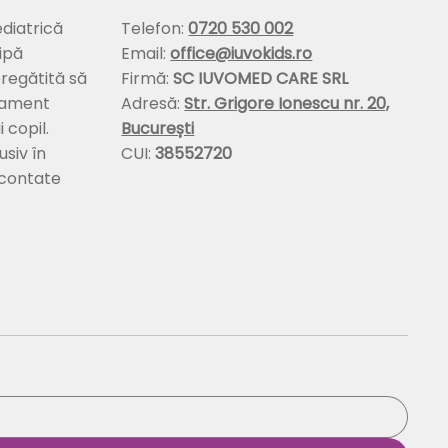
diatrică
Telefon:
0720 530 002
ipă
Email:
office@iuvokids.ro
pregătită să
Firmă:
SC IUVOMED CARE SRL
tament
Adresă:
Str. Grigore Ionescu nr. 20,
 copil.
București
usiv în
CUI:
38552720
econtate