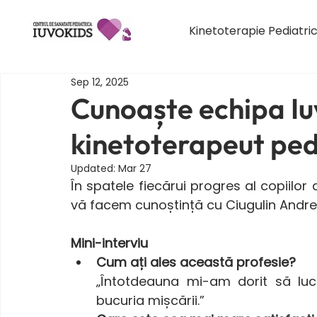
Kinetoterapie Pediatri
Sep 12, 2025
Cunoaște echipa Iuv
kinetoterapeut ped
Updated:
Mar 27
În spatele fiecărui progres al copiilor 
vă facem cunoștință cu Ciugulin Andre
Mini-interviu 
Cum ați ales această profesie?
„Întotdeauna mi-am dorit să lucre
bucuria mișcării.”