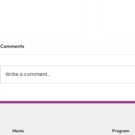
Comments
Write a comment...
Varus equin la copii – de ce
Scolioza la c
apare, cum il recunosti si
Schroth in 
cand este momentul sa
posturii si s
incepi recuperarea
coloanei
Meniu
Program