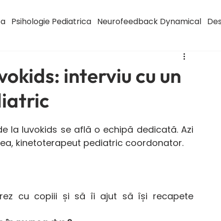
ca
Psihologie Pediatrica
Neurofeedback Dynamical
Des
okids: interviu cu un
iatric
de la Iuvokids se află o echipă dedicată. Azi 
ea, kinetoterapeut pediatric coordonator.
z cu copiii și să îi ajut să își recapete 