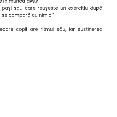
e în munca dvs.?
 pași sau care reușește un exercițiu după 
 se compară cu nimic.”
ecare copil are ritmul său, iar susținerea 