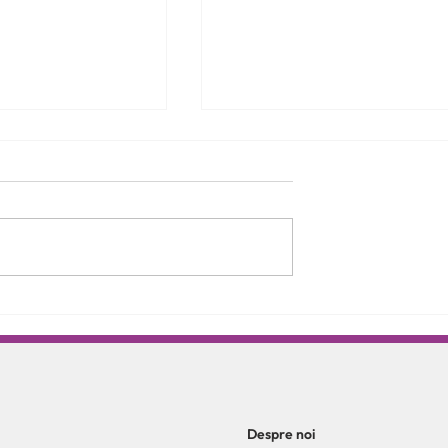
opii: rolul terapiei
Alegerile și sănătatea
corectarea
psihică: între libertate
tabilizarea
personală și vulnerabilitate
emoțională
Despre noi