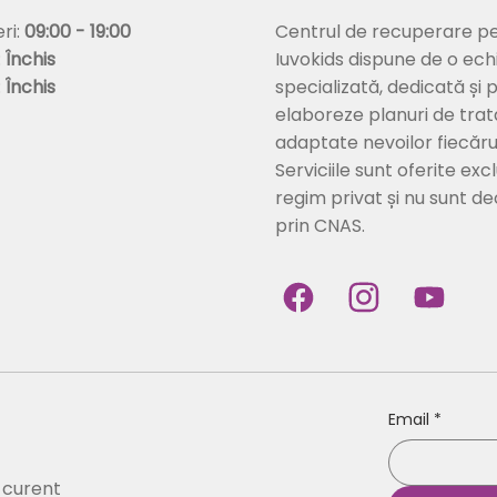
Centrul de recuperare pe
eri:
09:00 - 19:00
Iuvokids dispune de o ech
:
Închis
specializată, dedicată și 
:
Închis
elaboreze planuri de tra
adaptate nevoilor fiecărui
Serviciile sunt oferite excl
regim privat și nu sunt d
prin CNAS.
Email
*
a curent