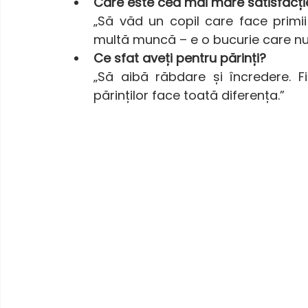
Care este cea mai mare satisfacți
„Să văd un copil care face primii
multă muncă – e o bucurie care nu
Ce sfat aveți pentru părinți?
„Să aibă răbdare și încredere. Fi
părinților face toată diferența.”