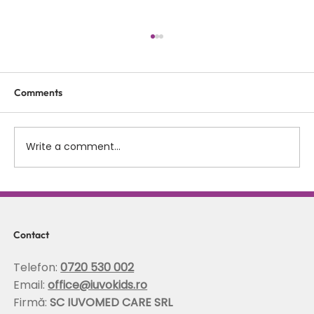
Comments
Write a comment...
Scolioza la copii: rolul terapiei Schroth in
corectarea posturii si stabilizarea
coloanei
Contact
Telefon:
0720 530 002
Email:
office@iuvokids.ro
Firmă:
SC IUVOMED CARE SRL