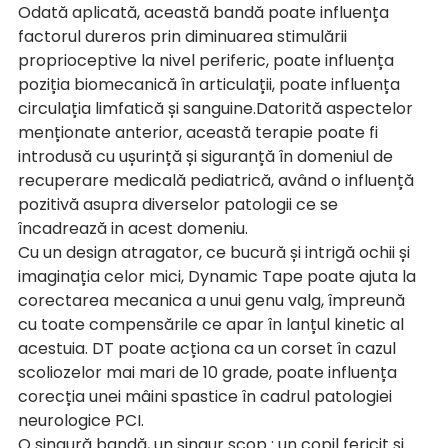
Odată aplicată, această bandă poate influența 
factorul dureros prin diminuarea stimulării 
proprioceptive la nivel periferic, poate influența 
poziția biomecanică în articulații, poate influența 
circulația limfatică și sanguine.Datorită aspectelor 
menționate anterior, această terapie poate fi 
introdusă cu ușurință și siguranță în domeniul de 
recuperare medicală pediatrică, având o influență 
pozitivă asupra diverselor patologii ce se 
încadrează in acest domeniu. 
Cu un design atragator, ce bucură și intrigă ochii și 
imaginația celor mici, Dynamic Tape poate ajuta la 
corectarea mecanica a unui genu valg, împreună 
cu toate compensările ce apar în lanțul kinetic al 
acestuia. DT poate acționa ca un corset în cazul 
scoliozelor mai mari de 10 grade, poate influența 
corecția unei mâini spastice în cadrul patologiei 
neurologice PCI. 
O singură bandă, un singur scop : un copil fericit și 