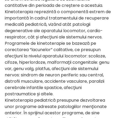
cantitative din perioada de creștere a acestuia. 
Kinetoterapia reprezintă o componentă extrem de 
importantă în cadrul tratamentului de recuperare 
medicală pediatrică, vizând atât patologii 
degenerative ale aparatului locomotor, cardio-
respirator, cât și afecțiuni ale sistemului nervos. 
Programele de kinetoterapie se bazează pe 
corectarea “lacunelor” calitative, ce presupun 
afecțiuni la nivelul aparatului locomotor: scolioze, 
cifoze, hiperlordoze, malformații congenitale: genu 
var, genu valg, platfus, afecțiuni ale sistemului 
nervos: sindrom de neuron periferic sau central, 
distrofii musculare, accidente vasculare, paralizii 
cerebrale infantile spastice, afecțiuni 
postraumatice și altele.
Kinetoterapia pediatrică presupune dezvoltarea 
unor programe adresate patologiilor menționate 
anterior. În sprijinul acestor programe, de sine 