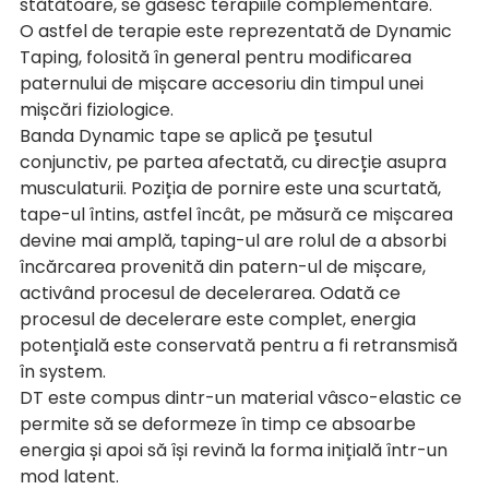
stătătoare, se găsesc terapiile complementare.
O astfel de terapie este reprezentată de Dynamic 
Taping, folosită în general pentru modificarea 
paternului de mișcare accesoriu din timpul unei 
mișcări fiziologice.
Banda Dynamic tape se aplică pe țesutul 
conjunctiv, pe partea afectată, cu direcție asupra 
musculaturii. Poziția de pornire este una scurtată, 
tape-ul întins, astfel încât, pe măsură ce mișcarea 
devine mai amplă, taping-ul are rolul de a absorbi 
încărcarea provenită din patern-ul de mișcare, 
activând procesul de decelerarea. Odată ce 
procesul de decelerare este complet, energia 
potențială este conservată pentru a fi retransmisă 
în system.
DT este compus dintr-un material vâsco-elastic ce 
permite să se deformeze în timp ce absoarbe 
energia și apoi să își revină la forma inițială într-un 
mod latent.