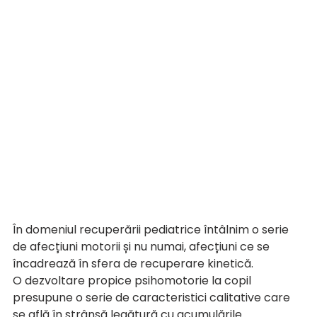
În domeniul recuperării pediatrice întâlnim o serie 
de afecțiuni motorii și nu numai, afecțiuni ce se 
încadrează în sfera de recuperare kinetică. 
O dezvoltare propice psihomotorie la copil 
presupune o serie de caracteristici calitative care 
se află în strânsă legătură cu acumulările 