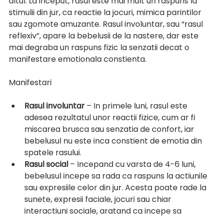
altul. La inceput, rasul este mai mult un raspuns la 
stimulii din jur, ca reactie la jocuri, mimica parintilor 
sau zgomote amuzante. Rasul involuntar, sau “rasul 
reflexiv”, apare la bebelusii de la nastere, dar este 
mai degraba un raspuns fizic la senzatii decat o 
manifestare emotionala constienta.
Manifestari
Rasul involuntar
 – In primele luni, rasul este 
adesea rezultatul unor reactii fizice, cum ar fi 
miscarea brusca sau senzatia de confort, iar 
bebelusul nu este inca constient de emotia din 
spatele rasului.
Rasul social
 – Incepand cu varsta de 4-6 luni, 
bebelusul incepe sa rada ca raspuns la actiunile 
sau expresiile celor din jur. Acesta poate rade la 
sunete, expresii faciale, jocuri sau chiar 
interactiuni sociale, aratand ca incepe sa 