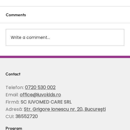
Comments
Write a comment...
Scolioza la copii: rolul terapiei Schroth in
corectarea posturii si stabilizarea
coloanei
Contact
Telefon:
0720 530 002
Email:
office@iuvokids.ro
Firmă:
SC IUVOMED CARE SRL
Adresă:
Str. Grigore Ionescu nr. 20, București
CUI:
38552720
Program