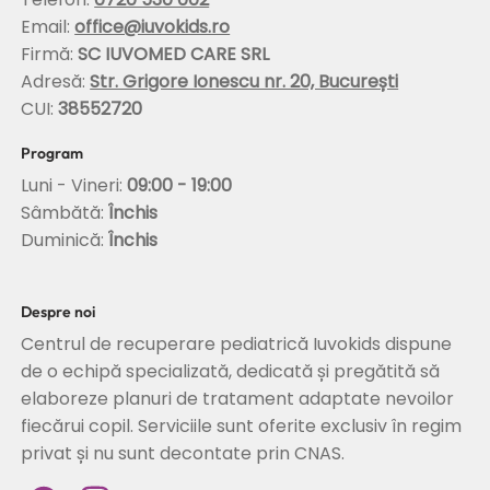
Email:
office@iuvokids.ro
Firmă:
SC IUVOMED CARE SRL
Adresă:
Str. Grigore Ionescu nr. 20, București
CUI:
38552720
Program
Luni - Vineri:
09:00 - 19:00
Sâmbătă:
Închis
Duminică:
Închis
Despre noi
Centrul de recuperare pediatrică Iuvokids dispune
de o echipă specializată, dedicată și pregătită să
elaboreze planuri de tratament adaptate nevoilor
fiecărui copil. Serviciile sunt oferite exclusiv în regim
privat și nu sunt decontate prin CNAS.