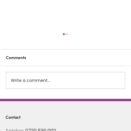
Comments
Write a comment...
Scolioza la copii: rolul terapiei Schroth in
corectarea posturii si stabilizarea
coloanei
Contact
Telefon:
0720 530 002