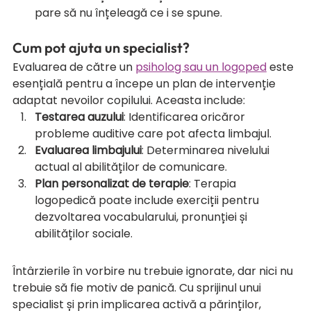
pare să nu înțeleagă ce i se spune.
Cum pot ajuta un specialist?
Evaluarea de către un 
psiholog sau un logoped
 este 
esențială pentru a începe un plan de intervenție 
adaptat nevoilor copilului. Aceasta include:
Testarea auzului
: Identificarea oricăror 
probleme auditive care pot afecta limbajul.
Evaluarea limbajului
: Determinarea nivelului 
actual al abilităților de comunicare.
Plan personalizat de terapie
: Terapia 
logopedică poate include exerciții pentru 
dezvoltarea vocabularului, pronunției și 
abilităților sociale.
Întârzierile în vorbire nu trebuie ignorate, dar nici nu 
trebuie să fie motiv de panică. Cu sprijinul unui 
specialist și prin implicarea activă a părinților, 