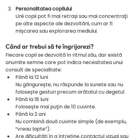
Personalitatea copilului
Unii copii pot fi mai retrași sau mai concentrați 
pe alte aspecte ale dezvoltării, cum ar fi 
mișcarea sau explorarea mediului.
Când ar trebui să te îngrijorezi?
Fiecare copil se dezvoltă în ritmul său, dar există 
anumite semne care pot indica necesitatea unui 
consult de specialitate:
Până la 12 luni
Nu gângurește, nu răspunde la sunete sau nu 
folosește gesturi precum arătatul cu degetul.
Până la 18 luni
Folosește mai puțin de 10 cuvinte.
Până la 2 ani
Nu combină două cuvinte simple (de exemplu, 
“vreau lapte”).
Are dificultăți în a întreține contactul vizual sau 