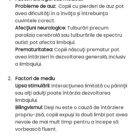
Probleme de auz:
  Copiii cu pierderi de auz pot 
avea dificultăți în a învăța și întrebuința 
cuvintele corect.
Afecțiuni neurologice:
 Tulburări precum 
paralizia cerebrală sau tulburările de spectru 
autist pot afecta limbajul.
Prematuritatea: 
Copiii născuți prematur pot 
avea întârzieri în dezvoltarea generală, inclusiv 
a limbajului.
Factori de mediu
Lipsa stimulării: 
Interacțiunea limitată cu părinții 
sau alți adulți poate întârzia dezvoltarea 
limbajului.
Bilingvismul:
 Deși nu este o cauză de întârziere 
propriu-zisă, copiii expuși la două limbi pot avea 
nevoie de mai mult timp pentru a începe să 
vorbească fluent.