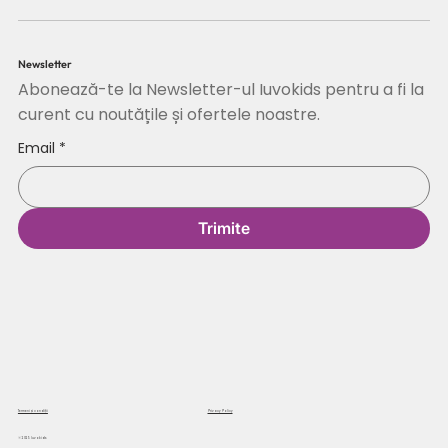
Newsletter
Abonează-te la Newsletter-ul Iuvokids pentru a fi la
curent cu noutățile și ofertele noastre.
Email
*
Trimite
Termeni și condiții
Privacy Policy
© 2025 Iuvokids