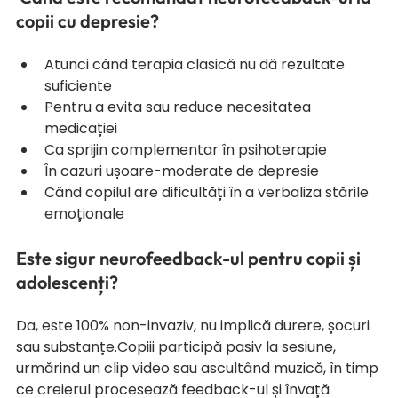
copii cu depresie?
Atunci când terapia clasică nu dă rezultate 
suficiente
Pentru a evita sau reduce necesitatea 
medicației
Ca sprijin complementar în psihoterapie
În cazuri ușoare-moderate de depresie
Când copilul are dificultăți în a verbaliza stările 
emoționale
Este sigur neurofeedback-ul pentru copii și 
adolescenți?
Da, este 100% non-invaziv, nu implică durere, șocuri 
sau substanțe.Copiii participă pasiv la sesiune, 
urmărind un clip video sau ascultând muzică, în timp 
ce creierul procesează feedback-ul și învață 