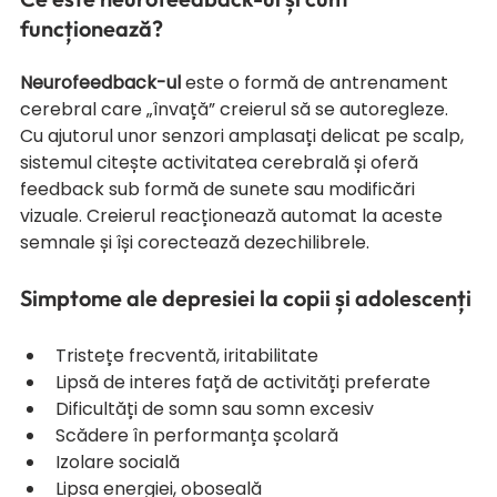
funcționează?
Neurofeedback-ul
 este o formă de antrenament 
cerebral care „învață” creierul să se autoregleze. 
Cu ajutorul unor senzori amplasați delicat pe scalp, 
sistemul citește activitatea cerebrală și oferă 
feedback sub formă de sunete sau modificări 
vizuale. Creierul reacționează automat la aceste 
semnale și își corectează dezechilibrele.
Simptome ale depresiei la copii și adolescenți
Tristețe frecventă, iritabilitate
Lipsă de interes față de activități preferate
Dificultăți de somn sau somn excesiv
Scădere în performanța școlară
Izolare socială
Lipsa energiei, oboseală