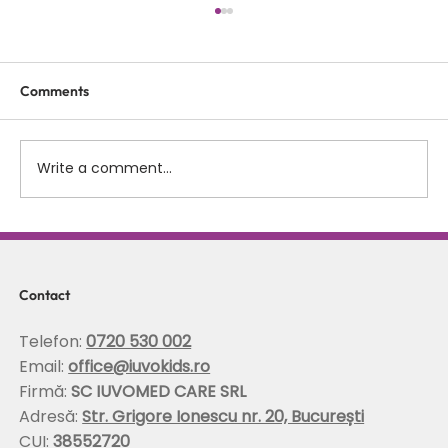
Comments
Write a comment...
Scolioza la copii: rolul terapiei Schroth in
corectarea posturii si stabilizarea
coloanei
Contact
Telefon:
0720 530 002
Email:
office@iuvokids.ro
Firmă:
SC IUVOMED CARE SRL
Adresă:
Str. Grigore Ionescu nr. 20, București
CUI:
38552720