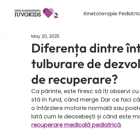
Kinetoterapie Pediatri
May 20, 2025
Diferența dintre în
tulburare de dezvol
de recuperare?
Ca părinte, este firesc să îți observi c
stă în fund, când merge. Dar ce faci când
o întârziere motorie normală sau poate
Iată cum le deosebești și când este mom
recuperare medicală pediatrică
.