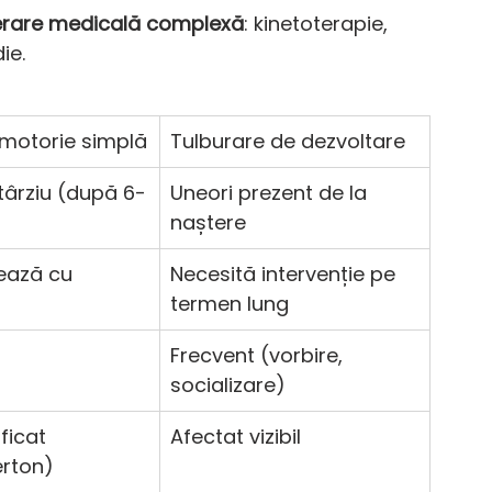
rare medicală complexă
: kinetoterapie, 
ie.
 motorie simplă
Tulburare de dezvoltare
târziu (după 6-
Uneori prezent de la 
naștere
ează cu 
Necesită intervenție pe 
termen lung
Frecvent (vorbire, 
socializare)
ficat 
Afectat vizibil
erton)