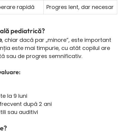
perare rapidă
Progres lent, dar necesar
ală pediatrică?
e
, chiar dacă par „minore”, este important 
nția este mai timpurie, cu atât copilul are 
ă sau de progres semnificativ.
valuare:
e la 9 luni
frecvent după 2 ani
ili sau auditivi
re?