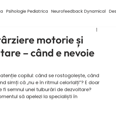
ca
Psihologie Pediatrica
Neurofeedback Dynamical
Des
târziere motorie și
tare – când e nevoie
u atenție copilul: când se rostogolește, când 
 simți că „nu e în ritmul celorlalți”? E doar 
 fi semnul unei tulburări de dezvoltare? 
entul să apelezi la specialiști în 