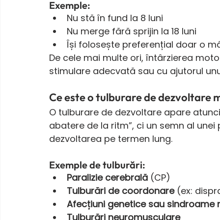
Exemple:
Nu stă în fund la 8 luni
Nu merge fără sprijin la 18 luni
Își folosește preferențial doar o mâ
De cele mai multe ori, întârzierea moto
stimulare adecvată sau cu ajutorul un
Ce este o tulburare de dezvoltare 
O tulburare de dezvoltare apare atunci
abatere de la ritm”, ci un semn al une
dezvoltarea pe termen lung.
Exemple de tulburări:
Paralizie cerebrală
 (CP)
Tulburări de coordonare
 (ex: dispr
Afecțiuni genetice sau sindroame 
Tulburări neuromusculare