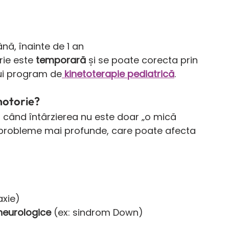
nă, înainte de 1 an
rie este 
temporară
 și se poate corecta prin 
ui program de
kinetoterapie pediatrică
.
motorie?
 când întârzierea nu este doar „o mică 
i probleme mai profunde, care poate afecta 
axie)
neurologice
 (ex: sindrom Down)