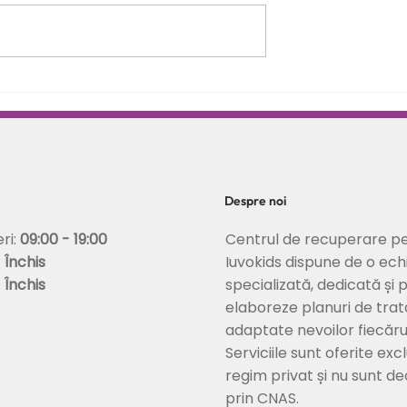
opii: rolul terapiei
Alegerile și sănătatea
corectarea
psihică: între libertate
tabilizarea
personală și vulnerabilitate
emoțională
Despre noi
Centrul de recuperare pe
eri:
09:00 - 19:00
Iuvokids dispune de o ech
:
Închis
specializată, dedicată și 
:
Închis
elaboreze planuri de tra
adaptate nevoilor fiecărui
Serviciile sunt oferite excl
regim privat și nu sunt d
prin CNAS.