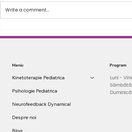
Write a comment...
Varus equin la copii – de ce
Scolioza la c
apare, cum il recunosti si
Schroth in 
cand este momentul sa
posturii si s
incepi recuperarea
coloanei
Meniu
Program
Luni - Vin
Kinetoterapie Pediatrica
Sâmbătă
Psihologie Pediatrica
Duminică
Neurofeedback Dynamical
Despre noi
Blog