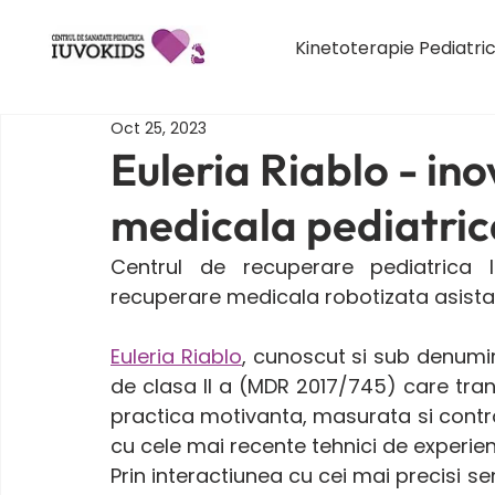
Kinetoterapie Pediatri
Oct 25, 2023
Euleria Riablo - in
medicala pediatric
Centrul de recuperare pediatrica I
recuperare medicala robotizata asistata
Euleria Riablo
, cunoscut si sub denumir
de clasa Il a (MDR 2017/745) care tran
practica motivanta, masurata si contro
cu cele mai recente tehnici de experient
Prin interactiunea cu cei mai precisi senz