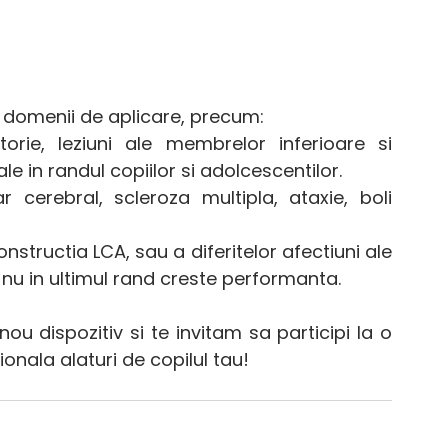
rse domenii de aplicare, precum:
rie, leziuni ale membrelor inferioare si 
le in randul copiilor si adolcescentilor.
cerebral, scleroza multipla, ataxie, boli 
tructia LCA, sau a diferitelor afectiuni ale  
si nu in ultimul rand creste performanta. 
u dispozitiv si te invitam sa participi la o 
ionala alaturi de copilul tau!  