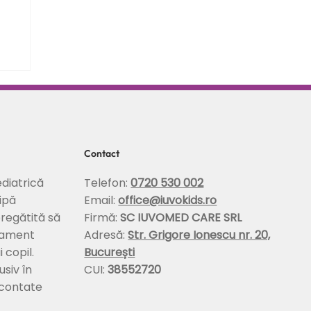
Contact
diatrică
Telefon:
0720 530 002
ipă
Email:
office@iuvokids.ro
pregătită să
Firmă:
SC IUVOMED CARE SRL
tament
Adresă:
Str. Grigore Ionescu nr. 20,
 copil.
București
usiv în
CUI:
38552720
econtate