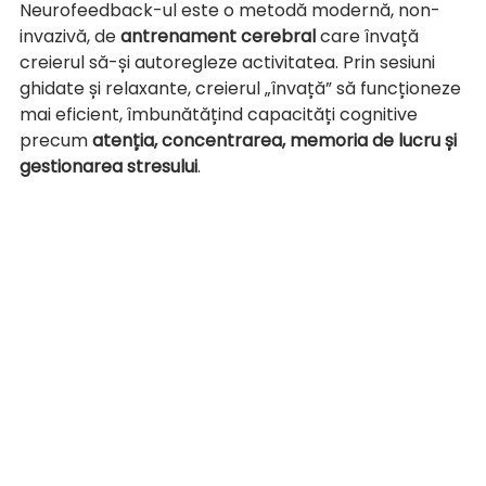
Neurofeedback-ul este o metodă modernă, non-
invazivă, de 
antrenament cerebral
 care învață 
creierul să-și autoregleze activitatea. Prin sesiuni 
ghidate și relaxante, creierul „învață” să funcționeze 
mai eficient, îmbunătățind capacități cognitive 
precum 
atenția, concentrarea, memoria de lucru și 
gestionarea stresului
.