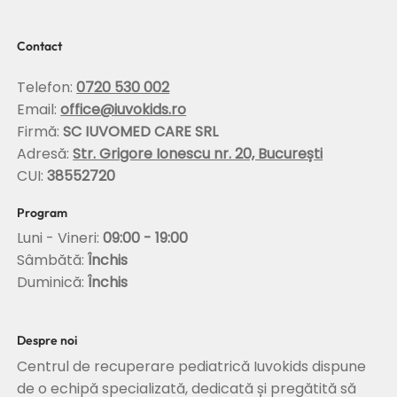
Scolioza la copii: rolul terapiei Schroth in
corectarea posturii si stabilizarea
coloanei
Contact
Telefon:
0720 530 002
Email:
office@iuvokids.ro
Firmă:
SC IUVOMED CARE SRL
Adresă:
Str. Grigore Ionescu nr. 20, București
CUI:
38552720
Program
Luni - Vineri:
09:00 - 19:00
Sâmbătă:
Închis
Duminică:
Închis
Despre noi
Centrul de recuperare pediatrică Iuvokids dispune
de o echipă specializată, dedicată și pregătită să