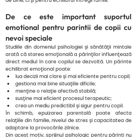
de bine, ci și pentru echilibrul întregii familii.
De ce este important suportul 
emotional pentru parintii de copii cu 
nevoi speciale
Studiile din domeniul psihologiei și sănătății mintale 
arată că starea emoțională a părinților influențează 
direct mediul în care copilul se dezvoltă. Un părinte 
echilibrat emoțional poate:
lua decizii mai clare și mai eficiente pentru copil;
gestiona mai bine situațiile dificile;
menține o relație afectivă stabilă;
susține mai eficient procesul terapeutic;
crea un mediu predictibil și sigur pentru copil.
În schimb, epuizarea parentală poate afecta 
relațiile din familie, nivelul de stres și capacitatea de 
adaptare la provocările zilnice.
Din acest motiv, sprijinul psihologic pentru părinți nu 