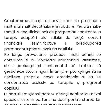
Creșterea unui copil cu nevoi speciale presupune 
mult mai mult decât iubire și răbdare. Pentru multe 
familii, rutina zilnică include programări constante la 
terapii, adaptări ale stilului de viață, costuri 
financiare semnificative și preocuparea 
permanentă pentru evoluția copilului.
Pe lângă provocările practice, mulți părinți se 
confruntă și cu oboseală emoțională, anxietate, 
stres prelungit și sentimentul că trebuie să 
gestioneze totul singuri. În timp, ei pot ajunge să își 
neglijeze propriile nevoi emoționale și să se 
concentreze exclusiv pe terapiile și progresul 
copilului.
Suportul emoțional pentru părinții copiilor cu nevoi 
speciale este important nu doar pentru starea lor 