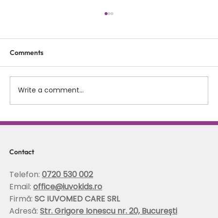
Comments
Write a comment...
Scolioza la copii: rolul terapiei Schroth in
corectarea posturii si stabilizarea
coloanei
Contact
Telefon:
0720 530 002
Email:
office@iuvokids.ro
Firmă:
SC IUVOMED CARE SRL
Adresă:
Str. Grigore Ionescu nr. 20, București