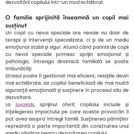
dezvoltării copilului într-un mod echilibrat.
O familie sprijinită înseamnă un copil mai 
susținut
Un copil cu nevoi speciale are nevoie nu doar de 
terapii și intervenții specializate, ci și de un mediu 
emoțional stabil și sigur. Atunci când parintii de copii 
cu nevoi speciale primesc sprijin emoțional și 
psihologic, întreaga dinamică familială se poate 
îmbunătăți.
Stresul poate fi gestionat mai eficient, relațiile devin 
mai echilibrate, iar copilul beneficiază de mai multă 
siguranță emoțională și susținere în procesul său de 
dezvoltare.
La 
Iuvokids
, sprijinul oferit copilului include și 
înțelegerea impactului pe care aceste provocări îl 
pot avea asupra întregii familii. Susținerea părinților 
reprezintă o parte importantă din construirea unui 
mediu sănătos pentru dezvoltarea copilului.