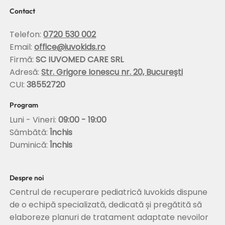
coloanei
Contact
Telefon:
0720 530 002
Email:
office@iuvokids.ro
Firmă:
SC IUVOMED CARE SRL
Adresă:
Str. Grigore Ionescu nr. 20, București
CUI:
38552720
Program
Luni - Vineri:
09:00 - 19:00
Sâmbătă:
Închis
Duminică:
Închis
Despre noi
Centrul de recuperare pediatrică Iuvokids dispune
de o echipă specializată, dedicată și pregătită să
elaboreze planuri de tratament adaptate nevoilor