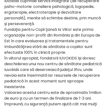
Iuvokids cuprinde servicii integrate (de recuperare 
psiho-motorie: consiliere psihologică, logopedie, 
ergoterapie, electroterapie și dezvoltare 
personală), menite să schimbe destine, prin muncă 
și perseverență.
Fundația pentru Copii Șansă la Viitor este prima 
organizație non-profit din România și din Europa de 
Est în care evaluarea și tratamentele pentru 
îmbunătățirea stării de sănătate a copiilor sunt 
efectuate 100% în clinică proprie.
În viitorul apropiat, fondatorii IUVOKIDS își doresc 
deschiderea unui nou centru de sănătate pediatrică 
Iuvokids care să deservească județul Ilfov, unde 
nevoia este însemnată iar resursele de recuperare 
pediatrică în acest moment sunt aproape 
inexistente.
Valoarea acestui centru este de aproximativ 1milion 
de euro și cu un termen de finalizare de 1-3 ani.
Împreună, cu siguranță putem ajută cât mai mulți 