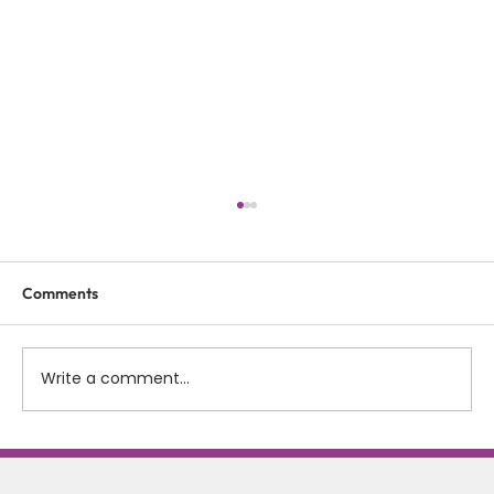
Comments
Write a comment...
Scolioza la copii: rolul terapiei Schroth in
corectarea posturii si stabilizarea