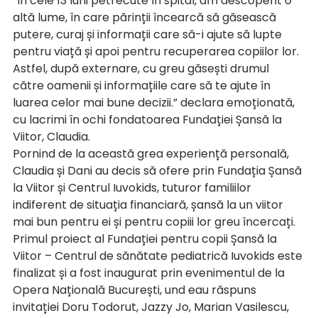
“În cele 13 luni petrecute în spital, am descoperit o 
altă lume, în care părinții încearcă să găsească 
putere, curaj și informații care să-i ajute să lupte 
pentru viață și apoi pentru recuperarea copiilor lor. 
Astfel, după externare, cu greu găsești drumul 
către oamenii și informațiile care să te ajute în 
luarea celor mai bune decizii.” declara emoționată, 
cu lacrimi în ochi fondatoarea Fundației Șansă la 
Viitor, Claudia.
Pornind de la această grea experiență personală, 
Claudia și Dani au decis să ofere prin Fundația Șansă 
la Viitor și Centrul Iuvokids, tuturor familiilor 
indiferent de situația financiară, șansă la un viitor 
mai bun pentru ei și pentru copiii lor greu încercați.
Primul proiect al Fundației pentru copii Șansă la 
Viitor – Centrul de sănătate pediatrică Iuvokids este 
finalizat și a fost inaugurat prin evenimentul de la 
Opera Națională București, und eau răspuns 
invitației Doru Todorut, Jazzy Jo, Marian Vasilescu, 