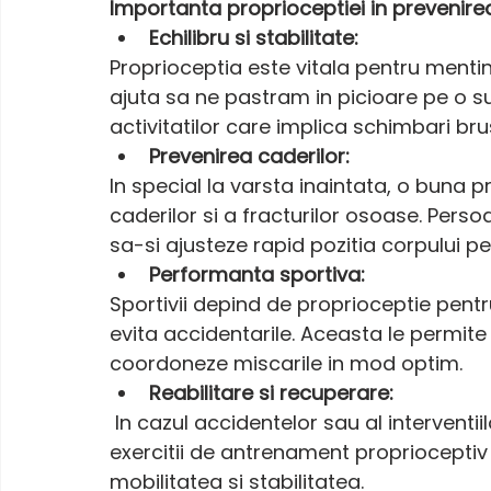
Importanta proprioceptiei in prevenire
Echilibru si stabilitate:
Proprioceptia este vitala pentru mentiner
ajuta sa ne pastram in picioare pe o s
activitatilor care implica schimbari bru
Prevenirea caderilor:
In special la varsta inaintata, o buna 
caderilor si a fracturilor osoase. Pers
sa-si ajusteze rapid pozitia corpului pe
Performanta sportiva:
Sportivii depind de proprioceptie pent
evita accidentarile. Aceasta le permite
coordoneze miscarile in mod optim.
Reabilitare si recuperare:
 In cazul accidentelor sau al interventiilor chirurgicale, terapeutii folosesc adesea 
exercitii de antrenament proprioceptiv 
mobilitatea si stabilitatea.