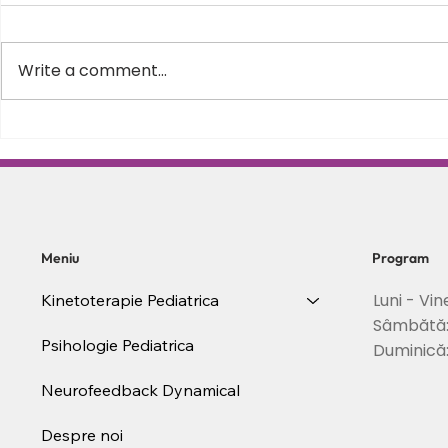
Write a comment...
Varus equin la copii – de ce
Scolioza la c
apare, cum il recunosti si
Schroth in 
cand este momentul sa
posturii si s
incepi recuperarea
coloanei
Meniu
Program
Luni - Vin
Kinetoterapie Pediatrica
Sâmbătă
Psihologie Pediatrica
Duminică
Neurofeedback Dynamical
Despre noi