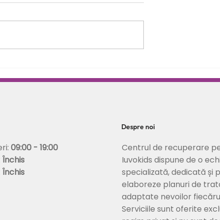
opii: rolul terapiei
Alegerile și sănătatea
corectarea
psihică: între libertate
tabilizarea
personală și vulnerabilitate
emoțională
Despre noi
Centrul de recuperare pe
eri:
09:00 - 19:00
Iuvokids dispune de o ech
:
Închis
specializată, dedicată și 
:
Închis
elaboreze planuri de tra
adaptate nevoilor fiecărui
Serviciile sunt oferite excl