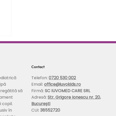
Contact
diatrică
Telefon:
0720 530 002
ipă
Email:
office@iuvokids.ro
pregătită să
Firmă:
SC IUVOMED CARE SRL
tament
Adresă:
Str. Grigore Ionescu nr. 20,
 copil.
București
usiv în
CUI:
38552720