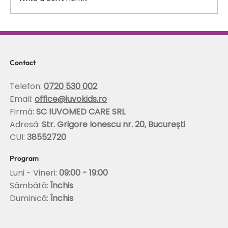
Scolioza la copii: rolul terapiei Schroth in
corectarea posturii si stabilizarea
coloanei
Contact
Telefon:
0720 530 002
Email:
office@iuvokids.ro
Firmă:
SC IUVOMED CARE SRL
Adresă:
Str. Grigore Ionescu nr. 20, București
CUI:
38552720
Program
Luni - Vineri:
09:00 - 19:00
Sâmbătă:
Închis
Duminică:
Închis