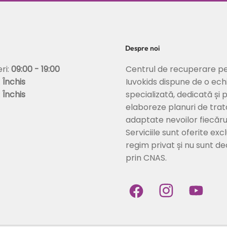
tabilizarea
personală și vulnerabilitate
emoțională
Despre noi
Centrul de recuperare pe
eri:
09:00 - 19:00
Iuvokids dispune de o ech
:
Închis
specializată, dedicată și 
:
Închis
elaboreze planuri de tra
adaptate nevoilor fiecărui
Serviciile sunt oferite excl
regim privat și nu sunt d
prin CNAS.