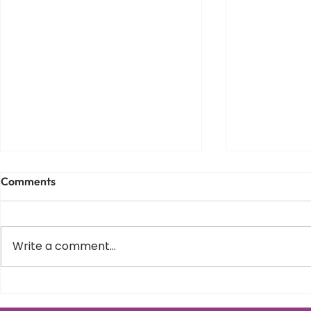
Comments
Write a comment...
Varus equin la copii – de ce
Scolioza la c
apare, cum il recunosti si
Schroth in 