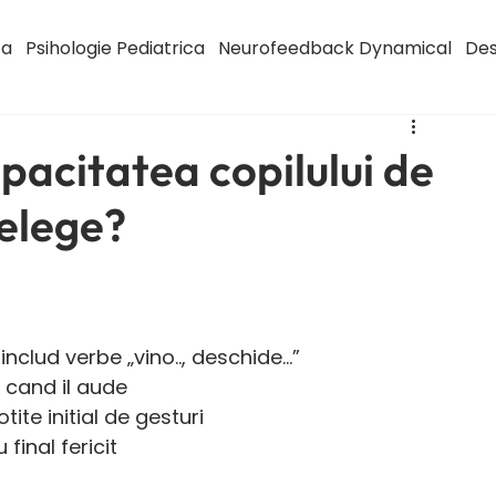
ca
Psihologie Pediatrica
Neurofeedback Dynamical
Des
pacitatea copilului de
telege?
clud verbe „vino.., deschide...”
 cand il aude 
ite initial de gesturi 
final fericit