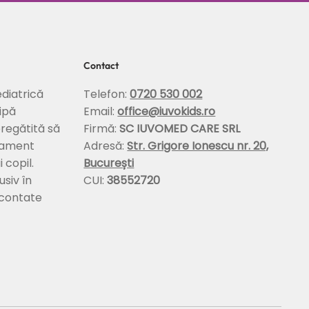
Contact
diatrică
Telefon:
0720 530 002
ipă
Email:
office@iuvokids.ro
pregătită să
Firmă:
SC IUVOMED CARE SRL
tament
Adresă:
Str. Grigore Ionescu nr. 20,
 copil.
București
usiv în
CUI:
38552720
econtate