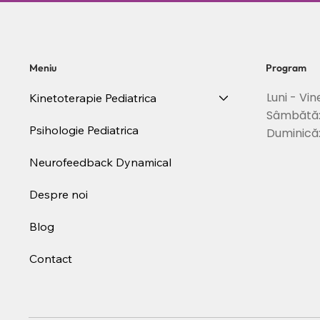
cand este momentul sa
posturii si s
incepi recuperarea
coloanei
Meniu
Program
Luni - Vin
Kinetoterapie Pediatrica
Sâmbătă
Psihologie Pediatrica
Duminică
Neurofeedback Dynamical
Despre noi
Blog
Contact