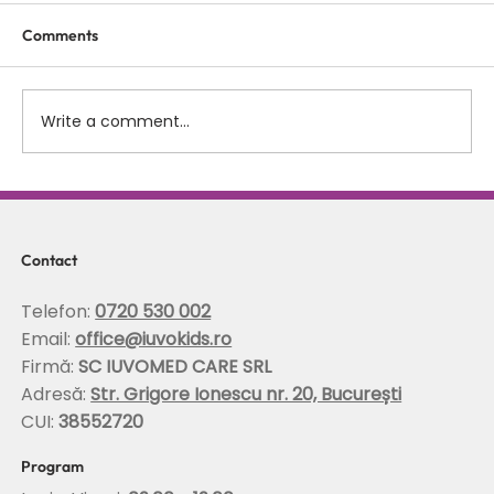
Comments
Write a comment...
Scolioza la copii: rolul terapiei Schroth in
corectarea posturii si stabilizarea
coloanei
Contact
Telefon:
0720 530 002
Email:
office@iuvokids.ro
Firmă:
SC IUVOMED CARE SRL
Adresă:
Str. Grigore Ionescu nr. 20, București
CUI:
38552720
Program