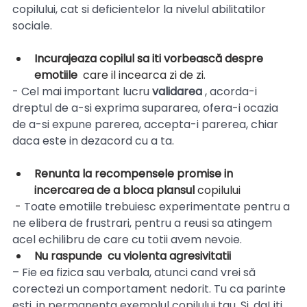
copilului, cat si deficientelor la nivelul abilitatilor 
sociale.
Incurajeaza copilul sa iti vorbească despre 
emotiile 
 care il incearca zi de zi.
-
Cel mai important lucru
 validarea
 , acorda-i 
dreptul de a-si exprima supararea, ofera-i ocazia 
de a-si expune parerea, accepta-i parerea, chiar 
daca este in dezacord cu a ta. 
Renunta la recompensele promise in 
incercarea de a bloca plansul
 copilului
 - 
Toate emotiile trebuiesc experimentate pentru a 
ne elibera de frustrari, pentru a reusi sa atingem 
acel echilibru de care cu totii avem nevoie.
Nu raspunde  cu violenta agresivitatii
– Fie ea fizica sau verbala, atunci cand vrei să 
corectezi un comportament nedorit. Tu ca parinte 
esti, in permanenta exemplul copilului tau. Si, da! iti 