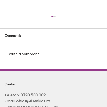
Comments
Write a comment...
Scolioza la copii: rolul terapiei Schroth in
corectarea posturii si stabilizarea
coloanei
Contact
Telefon:
0720 530 002
Email:
office@iuvokids.ro