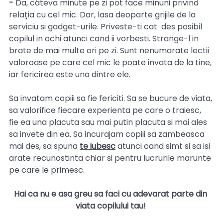
- 
Da, câteva minute pe zi pot face minuni privind 
relația cu cel mic. Dar, lasa deoparte grijile de la 
serviciu si gadget-urile. Priveste-ti cat  des posibil 
copilul in ochi atunci cand ii vorbesti. Strange-l in 
brate de mai multe ori pe zi. Sunt nenumarate lectii 
valoroase pe care cel mic le poate invata de la tine, 
iar fericirea este una dintre ele.
Sa invatam copiii sa fie fericiti. Sa se bucure de viata, 
sa valorifice fiecare experienta pe care o traiesc, 
fie ea una placuta sau mai putin placuta si mai ales 
sa invete din ea. Sa incurajam copiii sa zambeasca 
mai des, sa spuna 
te iubesc
 atunci cand simt si sa isi 
arate recunostinta chiar si pentru lucrurile marunte 
pe care le primesc.
Hai ca nu e asa greu sa faci cu adevarat parte din 
viata copilului tau! 