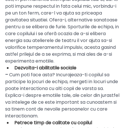
poti impune respectul in fata celui mic, vorbindu-i 
pe un ton ferm, care-l va ajuta sa priceapa 
gravitatea situatiei. Ofera-i, alternative sanatoase 
pentru a se elibera de furie. Sporturile de echipa, in 
care copilului i se oferă ocazia de a-si elibera 
energia sau atelierele de teatru il vor ajuta sa-si 
valorifice temperamentul impulsiv, acesta gasind 
astfel prilejul de a se exprima, si mai ales de a-si 
experimenta emotiile.
Dezvolta-i abilitatile sociale 
– 
Cum poti face asta? Incurajeaza-ti copilul sa 
participe la jocuri de echipa, mergeti in locuri unde 
poate interactiona cu alti copii de varsta sa. 
Explica-i despre emotiile tale, ale celor din jurastfel 
va intelege de ce este important sa cunoastem si 
sa tinem cont de nevoile persoanelor cu care 
interactionam.
Petrece timp de calitate cu copilul