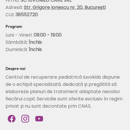
Firmă:
SC IUVOMED CARE SRL
Adresă:
Str. Grigore Ionescu nr. 20, București
CUI:
38552720
Program
Luni - Vineri:
09:00 - 19:00
Sâmbătă:
Închis
Duminică:
Închis
Despre noi
Centrul de recuperare pediatrică Iuvokids dispune
de o echipă specializată, dedicată și pregătită să
elaboreze planuri de tratament adaptate nevoilor
fiecărui copil. Serviciile sunt oferite exclusiv în regim
privat și nu sunt decontate prin CNAS.