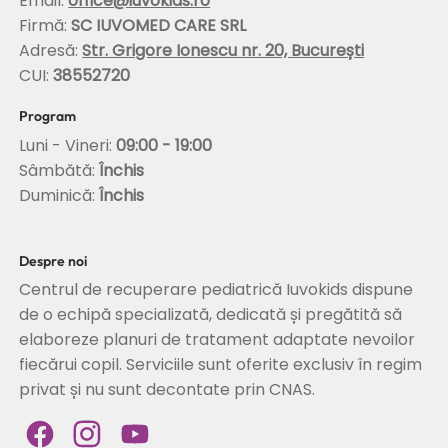
Email:
office@iuvokids.ro
Firmă:
SC IUVOMED CARE SRL
Adresă:
Str. Grigore Ionescu nr. 20, București
CUI:
38552720
Program
Luni - Vineri:
09:00 - 19:00
Sâmbătă:
Închis
Duminică:
Închis
Despre noi
Centrul de recuperare pediatrică Iuvokids dispune
de o echipă specializată, dedicată și pregătită să
elaboreze planuri de tratament adaptate nevoilor
fiecărui copil. Serviciile sunt oferite exclusiv în regim
privat și nu sunt decontate prin CNAS.