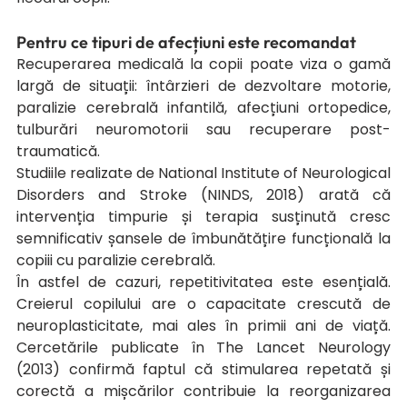
Pentru ce tipuri de afecțiuni este recomandat
Recuperarea medicală la copii poate viza o gamă 
largă de situații: întârzieri de dezvoltare motorie, 
paralizie cerebrală infantilă, afecțiuni ortopedice, 
tulburări neuromotorii sau recuperare post-
traumatică.
Studiile realizate de National Institute of Neurological 
Disorders and Stroke (NINDS, 2018) arată că 
intervenția timpurie și terapia susținută cresc 
semnificativ șansele de îmbunătățire funcțională la 
copiii cu paralizie cerebrală.
În astfel de cazuri, repetitivitatea este esențială. 
Creierul copilului are o capacitate crescută de 
neuroplasticitate, mai ales în primii ani de viață. 
Cercetările publicate în The Lancet Neurology 
(2013) confirmă faptul că stimularea repetată și 
corectă a mișcărilor contribuie la reorganizarea 