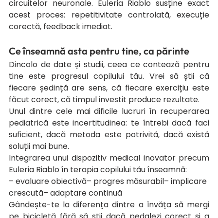
circuitelor neuronale. Euleria Riablo susține exact 
acest proces: repetitivitate controlată, execuție 
corectă, feedback imediat.
Ce înseamnă asta pentru tine, ca părinte
Dincolo de date și studii, ceea ce contează pentru 
tine este progresul copilului tău. Vrei să știi că 
fiecare ședință are sens, că fiecare exercițiu este 
făcut corect, că timpul investit produce rezultate.
Unul dintre cele mai dificile lucruri în recuperarea 
pediatrică este incertitudinea: te întrebi dacă faci 
suficient, dacă metoda este potrivită, dacă există 
soluții mai bune.
Integrarea unui dispozitiv medical inovator precum 
Euleria Riablo în terapia copilului tău înseamnă:
– evaluare obiectivă– progres măsurabil– implicare 
crescută– adaptare continuă
Gândește-te la diferența dintre a învăța să mergi 
pe bicicletă fără să știi dacă pedalezi corect și a 