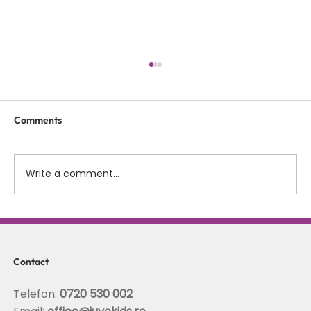
Comments
Write a comment...
Scolioza la copii: rolul terapiei Schroth in
corectarea posturii si stabilizarea
coloanei
Contact
Telefon:
0720 530 002