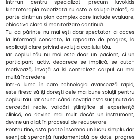
Într-un centru specializat precum Iuvokids 
kinetoterapia robotizată nu este o soluție izolată, ci 
parte dintr-un plan complex care include evaluare, 
obiective clare și monitorizare continuă.
Tu, ca părinte, nu mai ești doar spectator: ai acces 
la informații concrete, la rapoarte de progres, la 
explicații clare privind evoluția copilului tău.
Iar copilul tău nu mai este doar un pacient, ci un 
participant activ, deoarece se implică, se auto-
motivează, învață să își controleze corpul cu mai 
multă încredere.
Într-o lume în care tehnologia avansează rapid, 
este firesc să îți dorești cele mai bune soluții pentru 
copilul tău. Iar atunci când inovația este susținută de 
cercetări reale, validări științifice și experiență 
clinică, ea devine mai mult decât un instrument, 
devine un aliat în procesul de recuperare.
Pentru tine, asta poate însemna un lucru simplu, dar 
esențial: speranță fundamentată pe date, progres 