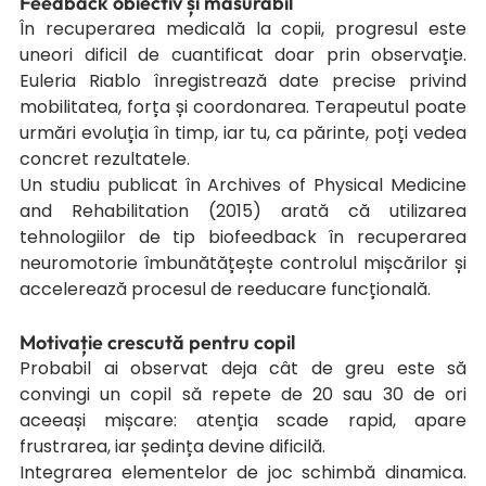
Feedback obiectiv și măsurabil
În recuperarea medicală la copii, progresul este 
uneori dificil de cuantificat doar prin observație. 
Euleria Riablo înregistrează date precise privind 
mobilitatea, forța și coordonarea. Terapeutul poate 
urmări evoluția în timp, iar tu, ca părinte, poți vedea 
concret rezultatele.
Un studiu publicat în Archives of Physical Medicine 
and Rehabilitation (2015) arată că utilizarea 
tehnologiilor de tip biofeedback în recuperarea 
neuromotorie îmbunătățește controlul mișcărilor și 
accelerează procesul de reeducare funcțională.
Motivație crescută pentru copil
Probabil ai observat deja cât de greu este să 
convingi un copil să repete de 20 sau 30 de ori 
aceeași mișcare: atenția scade rapid, apare 
frustrarea, iar ședința devine dificilă.
Integrarea elementelor de joc schimbă dinamica. 