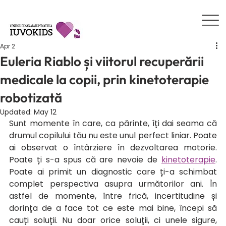
Apr 2
Euleria Riablo și viitorul recuperării
medicale la copii, prin kinetoterapie
robotizată
Updated:
May 12
Sunt momente în care, ca părinte, îți dai seama că 
drumul copilului tău nu este unul perfect liniar. Poate 
ai observat o întârziere în dezvoltarea motorie. 
Poate ți s-a spus că are nevoie de 
kinetoterapie
. 
Poate ai primit un diagnostic care ți-a schimbat 
complet perspectiva asupra următorilor ani. În 
astfel de momente, între frică, incertitudine și 
dorința de a face tot ce este mai bine, începi să 
cauți soluții. Nu doar orice soluții, ci unele sigure, 