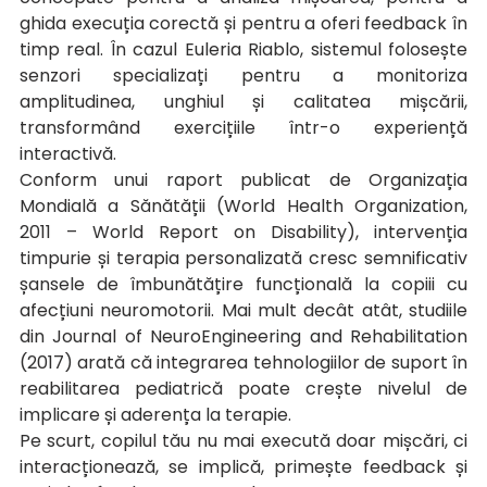
ghida execuția corectă și pentru a oferi feedback în 
timp real. În cazul Euleria Riablo, sistemul folosește 
senzori specializați pentru a monitoriza 
amplitudinea, unghiul și calitatea mișcării, 
transformând exercițiile într-o experiență 
interactivă.
Conform unui raport publicat de Organizația 
Mondială a Sănătății (World Health Organization, 
2011 – World Report on Disability), intervenția 
timpurie și terapia personalizată cresc semnificativ 
șansele de îmbunătățire funcțională la copiii cu 
afecțiuni neuromotorii. Mai mult decât atât, studiile 
din Journal of NeuroEngineering and Rehabilitation 
(2017) arată că integrarea tehnologiilor de suport în 
reabilitarea pediatrică poate crește nivelul de 
implicare și aderența la terapie.
Pe scurt, copilul tău nu mai execută doar mișcări, ci 
interacționează, se implică, primește feedback și 