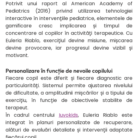
Potrivit unui raport al American Academy of 
Pediatrics (2016) privind utilizarea tehnologiei 
interactive în intervențiile pediatrice, elementele de 
gamificare cresc implicarea și timpul de 
concentrare al copiilor în activități terapeutice. Cu 
Euleria Riablo, exercițiul devine misiune, mișcarea 
devine provocare, iar progresul devine vizibil și 
motivant.
Personalizare în funcție de nevoile copilului
Fiecare copil este diferit și fiecare diagnostic are 
particularități. Sistemul permite ajustarea nivelului 
de dificultate, a amplitudinii mișcărilor și a tipului de 
exercițiu, în funcție de obiectivele stabilite de 
terapeut.
În cadrul centrului 
Iuvokids
, Euleria Riablo este 
integrat în planuri personalizate de recuperare, 
alături de evaluări detaliate și intervenții adaptate 
fiecărui copil.