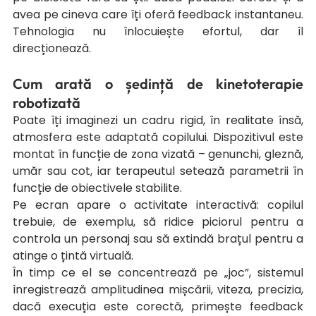
avea pe cineva care îți oferă feedback instantaneu. 
Tehnologia nu înlocuiește efortul, dar îl 
direcționează.
Cum arată o ședință de kinetoterapie 
robotizată
Poate îți imaginezi un cadru rigid, în realitate însă, 
atmosfera este adaptată copilului. Dispozitivul este 
montat în funcție de zona vizată – genunchi, gleznă, 
umăr sau cot, iar terapeutul setează parametrii în 
funcție de obiectivele stabilite.
Pe ecran apare o activitate interactivă: copilul 
trebuie, de exemplu, să ridice piciorul pentru a 
controla un personaj sau să extindă brațul pentru a 
atinge o țintă virtuală.
În timp ce el se concentrează pe „joc”, sistemul 
înregistrează amplitudinea mișcării, viteza, precizia, 
dacă execuția este corectă, primește feedback 