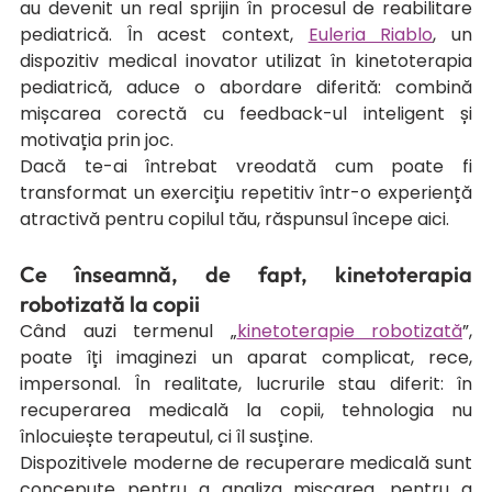
au devenit un real sprijin în procesul de reabilitare 
pediatrică. În acest context, 
Euleria Riablo
, un 
dispozitiv medical inovator utilizat în kinetoterapia 
pediatrică, aduce o abordare diferită: combină 
mișcarea corectă cu feedback-ul inteligent și 
motivația prin joc.
Dacă te-ai întrebat vreodată cum poate fi 
transformat un exercițiu repetitiv într-o experiență 
atractivă pentru copilul tău, răspunsul începe aici.
Ce înseamnă, de fapt, kinetoterapia 
robotizată la copii
Când auzi termenul „
kinetoterapie robotizată
”, 
poate îți imaginezi un aparat complicat, rece, 
impersonal. În realitate, lucrurile stau diferit: în 
recuperarea medicală la copii, tehnologia nu 
înlocuiește terapeutul, ci îl susține.
Dispozitivele moderne de recuperare medicală sunt 
concepute pentru a analiza mișcarea, pentru a 