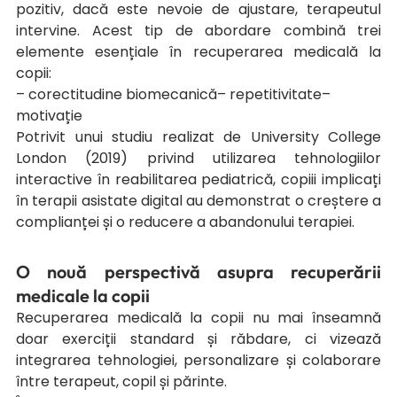
pozitiv, dacă este nevoie de ajustare, terapeutul 
intervine. Acest tip de abordare combină trei 
elemente esențiale în recuperarea medicală la 
copii:
– corectitudine biomecanică– repetitivitate– 
motivație
Potrivit unui studiu realizat de University College 
London (2019) privind utilizarea tehnologiilor 
interactive în reabilitarea pediatrică, copiii implicați 
în terapii asistate digital au demonstrat o creștere a 
complianței și o reducere a abandonului terapiei.
O nouă perspectivă asupra recuperării 
medicale la copii
Recuperarea medicală la copii nu mai înseamnă 
doar exerciții standard și răbdare, ci vizează 
integrarea tehnologiei, personalizare și colaborare 
între terapeut, copil și părinte.