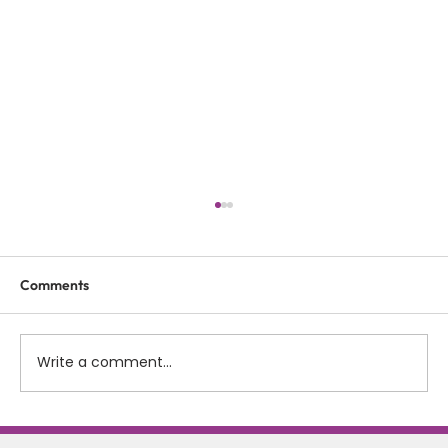
Comments
Write a comment...
Scolioza la copii: rolul terapiei Schroth in