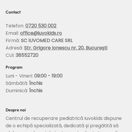
corectarea posturii si stabilizarea
coloanei
Contact
Telefon:
0720 530 002
Email:
office@iuvokids.ro
Firmă:
SC IUVOMED CARE SRL
Adresă:
Str. Grigore Ionescu nr. 20, București
CUI:
38552720
Program
Luni - Vineri:
09:00 - 19:00
Sâmbătă:
Închis
Duminică:
Închis
Despre noi
Centrul de recuperare pediatrică Iuvokids dispune
de o echipă specializată, dedicată și pregătită să