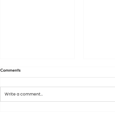
Comments
Write a comment...
Varus equin la copii – de ce
Scolioza la c