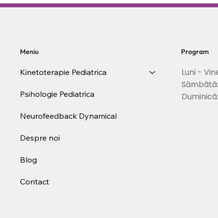
apare, cum il recunosti si
Schroth in 
cand este momentul sa
posturii si s
incepi recuperarea
coloanei
Meniu
Program
Luni - Vin
Kinetoterapie Pediatrica
Sâmbătă
Psihologie Pediatrica
Duminică
Neurofeedback Dynamical
Despre noi
Blog
Contact