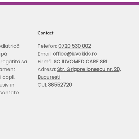
Contact
diatrică
Telefon:
0720 530 002
ipă
Email:
office@iuvokids.ro
pregătită să
Firmă:
SC IUVOMED CARE SRL
tament
Adresă:
Str. Grigore Ionescu nr. 20,
 copil.
București
usiv în
CUI:
38552720
econtate