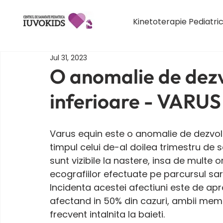
Kinetoterapie Pediatri
Jul 31, 2023
O anomalie de dez
inferioare - VARU
Varus equin este o anomalie de dezvolt
timpul celui de-al doilea trimestru de s
sunt vizibile la nastere, insa de multe or
ecografiilor efectuate pe parcursul sarc
Incidenta acestei afectiuni este de apr
afectand in 50% din cazuri, ambii memb
frecvent intalnita la baieti.