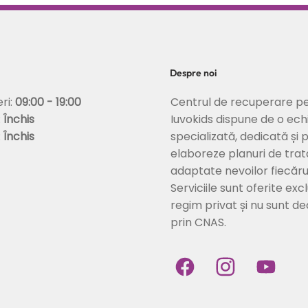
corectarea
psihică: între libertate
tabilizarea
personală și vulnerabilitate
emoțională
Despre noi
Centrul de recuperare pe
eri:
09:00 - 19:00
Iuvokids dispune de o ech
:
Închis
specializată, dedicată și 
:
Închis
elaboreze planuri de tra
adaptate nevoilor fiecărui
Serviciile sunt oferite excl
regim privat și nu sunt d
prin CNAS.