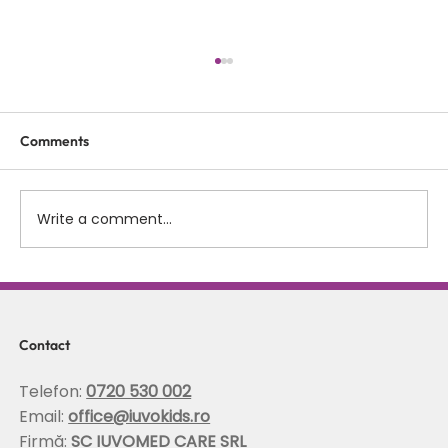
Comments
Write a comment...
Scolioza la copii: rolul terapiei Schroth in
corectarea posturii si stabilizarea
coloanei
Contact
Telefon:
0720 530 002
Email:
office@iuvokids.ro
Firmă:
SC IUVOMED CARE SRL