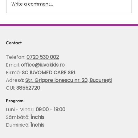
Write a comment...
Scolioza la copii: rolul terapiei Schroth in
corectarea posturii si stabilizarea
coloanei
Contact
Telefon:
0720 530 002
Email:
office@iuvokids.ro
Firmă:
SC IUVOMED CARE SRL
Adresă:
Str. Grigore Ionescu nr. 20, București
CUI:
38552720
Program
Luni - Vineri:
09:00 - 19:00
Sâmbătă:
Închis
Duminică:
Închis