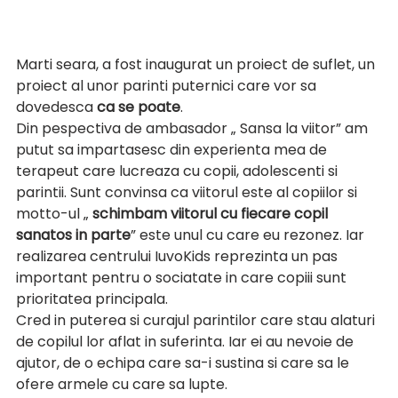
Marti seara, a fost inaugurat un proiect de suflet, un 
proiect al unor parinti puternici care vor sa 
dovedesca 
ca se poate
. 
Din pespectiva de ambasador „ Sansa la viitor” am 
putut sa impartasesc din experienta mea de 
terapeut care lucreaza cu copii, adolescenti si 
parintii. Sunt convinsa ca viitorul este al copiilor si 
motto-ul „ 
schimbam viitorul cu fiecare copil 
sanatos in parte
” este unul cu care eu rezonez. Iar 
realizarea centrului IuvoKids reprezinta un pas 
important pentru o sociatate in care copiii sunt 
prioritatea principala.
Cred in puterea si curajul parintilor care stau alaturi 
de copilul lor aflat in suferinta. Iar ei au nevoie de 
ajutor, de o echipa care sa-i sustina si care sa le 
ofere armele cu care sa lupte. 