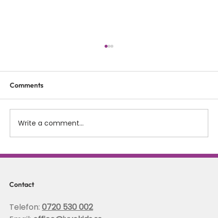
Comments
Write a comment...
Scolioza la copii: rolul terapiei Schroth in
corectarea posturii si stabilizarea
coloanei
Contact
Telefon:
0720 530 002