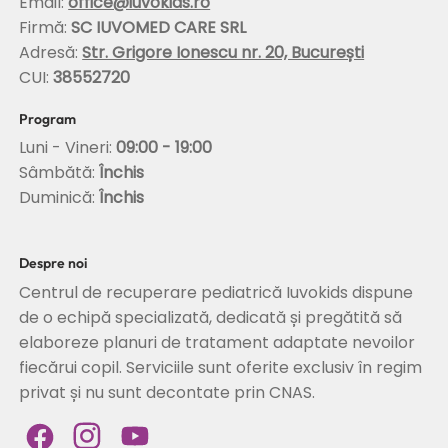
Email:
office@iuvokids.ro
Firmă:
SC IUVOMED CARE SRL
Adresă:
Str. Grigore Ionescu nr. 20, București
CUI:
38552720
Program
Luni - Vineri:
09:00 - 19:00
Sâmbătă:
Închis
Duminică:
Închis
Despre noi
Centrul de recuperare pediatrică Iuvokids dispune
de o echipă specializată, dedicată și pregătită să
elaboreze planuri de tratament adaptate nevoilor
fiecărui copil. Serviciile sunt oferite exclusiv în regim
privat și nu sunt decontate prin CNAS.