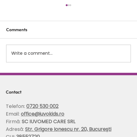
Comments
Write a comment...
Scolioza la copii: rolul terapiei Schroth in
corectarea posturii si stabilizarea
coloanei
Contact
Telefon:
0720 530 002
Email:
office@iuvokids.ro
Firmă:
SC IUVOMED CARE SRL
Adresă:
Str. Grigore Ionescu nr. 20, București
CUI:
38552720