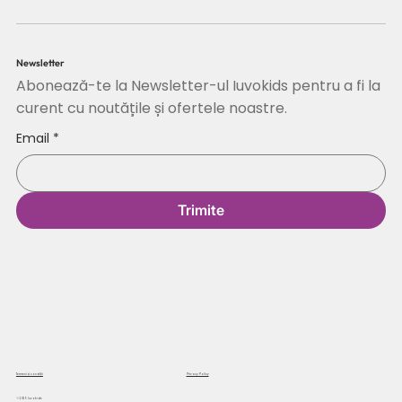
Newsletter
Abonează-te la Newsletter-ul Iuvokids pentru a fi la
curent cu noutățile și ofertele noastre.
Email
*
Trimite
Termeni și condiții
Privacy Policy
© 2025 Iuvokids