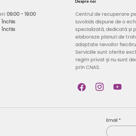
Despre noi
Centrul de recuperare pe
eri:
09:00 - 19:00
Iuvokids dispune de o ech
:
Închis
specializată, dedicată și 
:
Închis
elaboreze planuri de tra
adaptate nevoilor fiecărui
Serviciile sunt oferite excl
regim privat și nu sunt d
prin CNAS.
Email
*