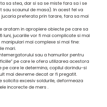
 sa stea, dar si sa se miste fara sa i se 
pat sau scaunul de masa). In acest fel va 
jucaria preferata prin tarare, fara sa mai 
le aratam in apropiere obiecte pe care sa 
uni, jucariile vor fi mai complicate si mai 
 manipulari mai complexe si mai fine: 
le mari. 
antemergatorului sau a hamurilor pentru 
ficiile” pe care le ofera utilizarea acestora 
 pe care le determina, copilul dorindu-si 
ult mai devreme decat ar fi pregatit. 
e solicita excesiv soldurile, deformeaza 
le incorecte de mers .