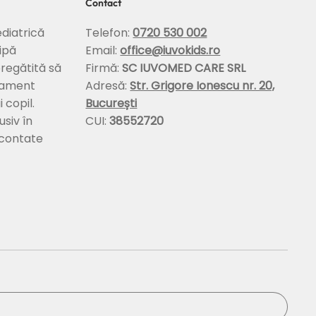
Contact
diatrică
Telefon:
0720 530 002
ipă
Email:
office@iuvokids.ro
pregătită să
Firmă:
SC IUVOMED CARE SRL
tament
Adresă:
Str. Grigore Ionescu nr. 20,
 copil.
București
usiv în
CUI:
38552720
econtate