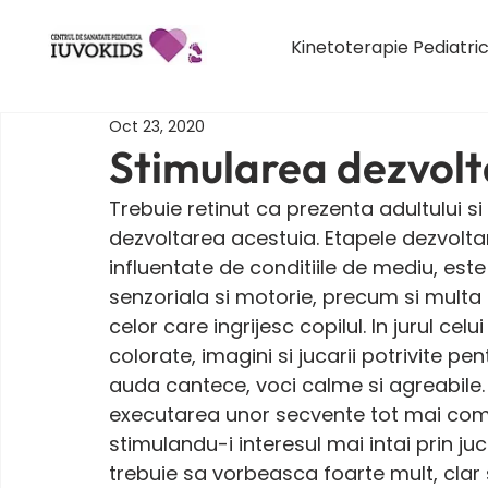
Kinetoterapie Pediatri
Oct 23, 2020
Stimularea dezvolta
Trebuie retinut ca prezenta adultului si
dezvoltarea acestuia. Etapele dezvoltar
influentate de conditiile de mediu, est
senzoriala si motorie, precum si multa 
celor care ingrijesc copilul. In jurul celu
colorate, imagini si jucarii potrivite p
auda cantece, voci calme si agreabile. 
executarea unor secvente tot mai compli
stimulandu-i interesul mai intai prin juca
trebuie sa vorbeasca foarte mult, clar s