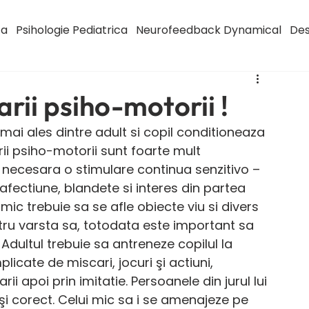
ca
Psihologie Pediatrica
Neurofeedback Dynamical
Des
rii psiho-motorii !
 mai ales dintre adult si copil conditioneaza 
ii psiho-motorii sunt foarte mult 
e necesara o stimulare continua senzitivo – 
afectiune, blandete si interes din partea 
i mic trebuie sa se afle obiecte viu si divers 
entru varsta sa, totodata este important sa 
Adultul trebuie sa antreneze copilul la 
cate de miscari, jocuri şi actiuni, 
rii apoi prin imitatie. Persoanele din jurul lui 
̧i corect. Celui mic sa i se amenajeze pe 