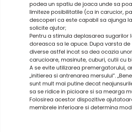
podea un spatiu de joaca unde sa poata
limiteze posibilitatile (ca in carucior, 
descoperi ca este capabil sa ajunga la 
solicite ajutor; 
Pentru a stimula deplasarea sugarilor 
doreasca sa le apuce. Dupa varsta de 6 l
diverse astfel incat sa dea ocazia unor
carucioare, masinute, cuburi, cutii cu bi
A se evite utilizarea premergatorului, 
„initierea si antrenarea mersului”. „Bene
sunt mult mai putine decat neajunsurile
sa se ridice in picioare si sa mearga m
Folosirea acestor dispozitive ajutatoar
membrele inferioare si determina mode