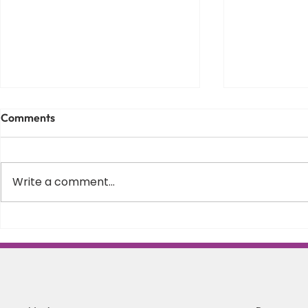
Comments
Write a comment...
Varus equin la copii – de ce
Scolioza la c
apare, cum il recunosti si
Schroth in 
cand este momentul sa
posturii si s
incepi recuperarea
coloanei