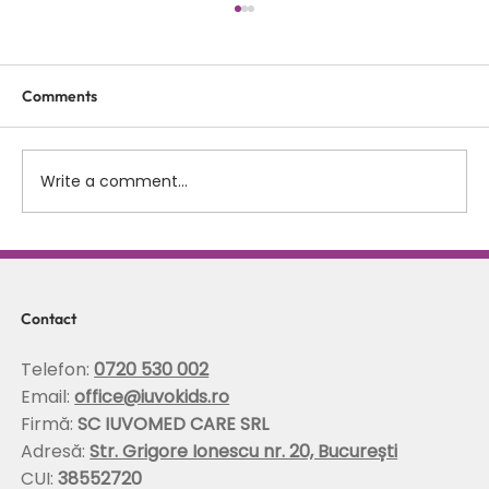
Comments
Write a comment...
Scolioza la copii: rolul terapiei Schroth in
corectarea posturii si stabilizarea
coloanei
Contact
Telefon:
0720 530 002
Email:
office@iuvokids.ro
Firmă:
SC IUVOMED CARE SRL
Adresă:
Str. Grigore Ionescu nr. 20, București
CUI:
38552720