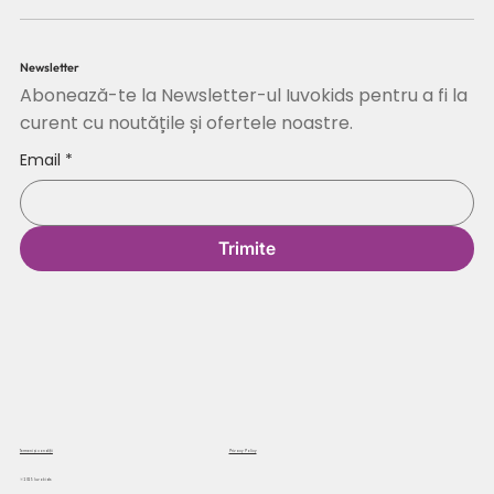
Newsletter
Abonează-te la Newsletter-ul Iuvokids pentru a fi la
curent cu noutățile și ofertele noastre.
Email
*
Trimite
Termeni și condiții
Privacy Policy
© 2025 Iuvokids