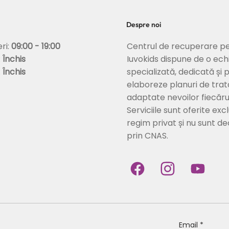
Despre noi
Centrul de recuperare pe
eri:
09:00 - 19:00
Iuvokids dispune de o ech
:
Închis
specializată, dedicată și 
:
Închis
elaboreze planuri de tra
adaptate nevoilor fiecărui
Serviciile sunt oferite excl
regim privat și nu sunt d
prin CNAS.
Email
*