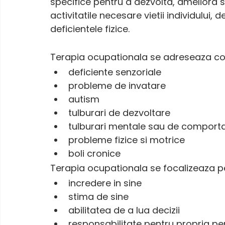
specifice pentru a dezvolta, ameliora
activitatile necesare vietii individului,
deficientele fizice.
Terapia ocupationala se adreseaza cop
deficiente senzoriale
probleme de invatare
autism
tulburari de dezvoltare
tulburari mentale sau de compor
probleme fizice si motrice
boli cronice
Terapia ocupationala se focalizeaza p
incredere in sine
stima de sine
abilitatea de a lua decizii
responsabilitate pentru propria p