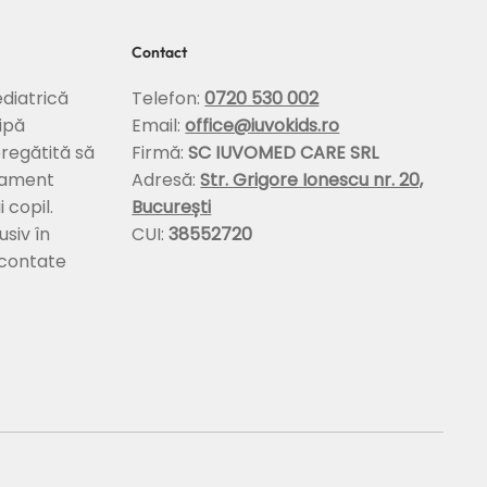
Contact
diatrică
Telefon:
0720 530 002
ipă
Email:
office@iuvokids.ro
pregătită să
Firmă:
SC IUVOMED CARE SRL
tament
Adresă:
Str. Grigore Ionescu nr. 20,
 copil.
București
usiv în
CUI:
38552720
econtate