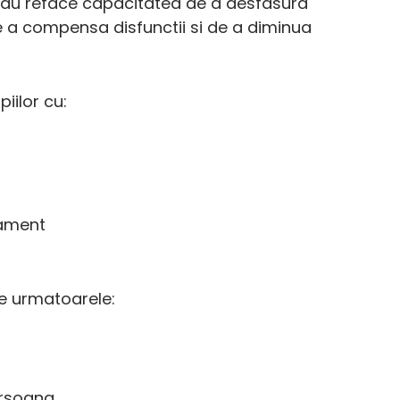
 sau reface capacitatea de a desfasura 
 de a compensa disfunctii si de a diminua 
iilor cu:
tament
e urmatoarele:
ersoana