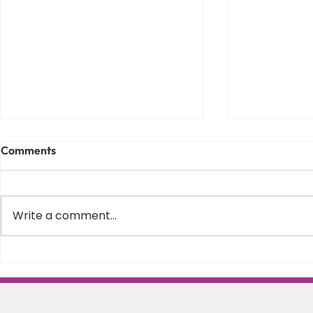
Comments
Write a comment...
Varus equin la copii – de ce
Scolioza la c
apare, cum il recunosti si
Schroth in 
cand este momentul sa
posturii si s
incepi recuperarea
coloanei