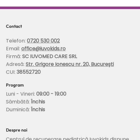
Scolioza la copii: rolul terapiei Schroth in
corectarea posturii si stabilizarea
coloanei
Contact
Telefon:
0720 530 002
Email:
office@iuvokids.ro
Firmă:
SC IUVOMED CARE SRL
Adresă:
Str. Grigore Ionescu nr. 20, București
CUI:
38552720
Program
Luni - Vineri:
09:00 - 19:00
Sâmbătă:
Închis
Duminică:
Închis
Despre noi
Centrul de recuperare pediatrică Iuvokids dispune