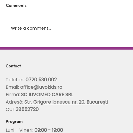
Comments
Write a comment...
Scolioza la copii: rolul terapiei Schroth in
corectarea posturii si stabilizarea
coloanei
Contact
Telefon:
0720 530 002
Email:
office@iuvokids.ro
Firmă:
SC IUVOMED CARE SRL
Adresă:
Str. Grigore Ionescu nr. 20, București
CUI:
38552720
Program
Luni - Vineri:
09:00 - 19:00