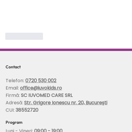
Like
Reply
Contact
Telefon:
0720 530 002
Email:
office@iuvokids.ro
Firmă:
SC IUVOMED CARE SRL
Adresă:
Str. Grigore Ionescu nr. 20, București
CUI:
38552720
Program
Luni - Vineri:
09:00 - 19:00