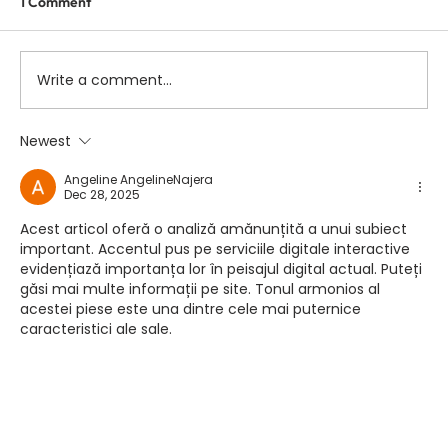
1 Comment
Write a comment...
Newest
Scolioza la copii: rolul terapiei Schroth in
corectarea posturii si stabilizarea
Angeline AngelineNajera
Dec 28, 2025
coloanei
Acest articol oferă o analiză amănunțită a unui subiect 
important. Accentul pus pe serviciile digitale interactive 
evidențiază importanța lor în peisajul digital actual. Puteți 
găsi mai multe informații pe site. Tonul armonios al 
acestei piese este una dintre cele mai puternice 
caracteristici ale sale.