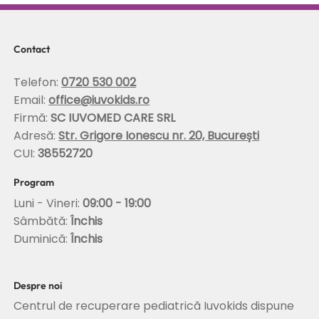
Scolioza la copii: rolul terapiei Schroth in
corectarea posturii si stabilizarea
coloanei
Contact
Telefon:
0720 530 002
Email:
office@iuvokids.ro
Firmă:
SC IUVOMED CARE SRL
Adresă:
Str. Grigore Ionescu nr. 20, București
CUI:
38552720
Program
Luni - Vineri:
09:00 - 19:00
Sâmbătă:
Închis
Duminică:
Închis
Despre noi
Centrul de recuperare pediatrică Iuvokids dispune