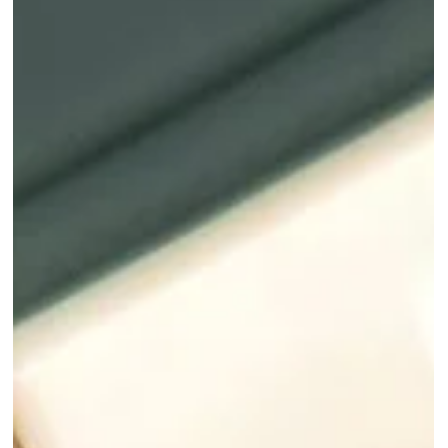
kinetoterapiei (terapie fizica) care lucreaza cu copii si
adolescenti, pentru...