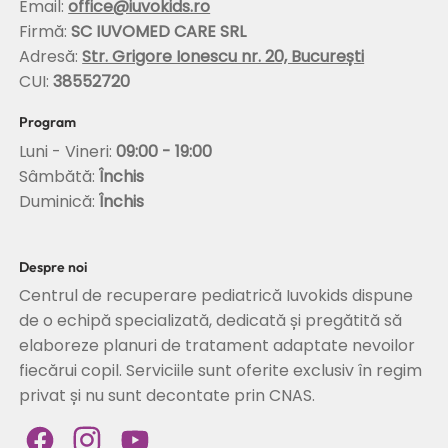
Email:
office@iuvokids.ro
Firmă:
SC IUVOMED CARE SRL
Adresă:
Str. Grigore Ionescu nr. 20, București
CUI:
38552720
Program
Luni - Vineri:
09:00 - 19:00
Sâmbătă:
Închis
Duminică:
Închis
Despre noi
Centrul de recuperare pediatrică Iuvokids dispune
de o echipă specializată, dedicată și pregătită să
elaboreze planuri de tratament adaptate nevoilor
fiecărui copil. Serviciile sunt oferite exclusiv în regim
privat și nu sunt decontate prin CNAS.