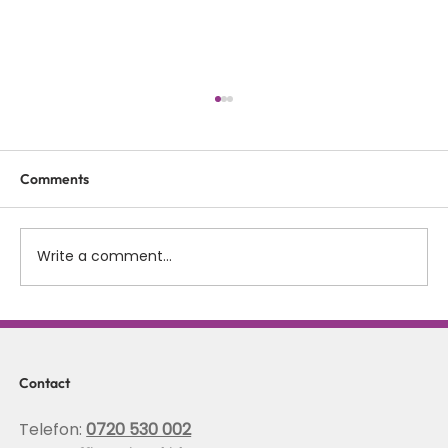
Comments
Write a comment...
Scolioza la copii: rolul terapiei Schroth in
corectarea posturii si stabilizarea
coloanei
Contact
Telefon:
0720 530 002