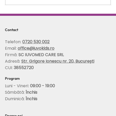
Scolioza la copii: rolul terapiei Schroth in
corectarea posturii si stabilizarea
coloanei
Contact
Telefon:
0720 530 002
Email:
office@iuvokids.ro
Firmă:
SC IUVOMED CARE SRL
Adresă:
Str. Grigore Ionescu nr. 20, București
CUI:
38552720
Program
Luni - Vineri:
09:00 - 19:00
Sâmbătă:
Închis
Duminică:
Închis
Despre noi