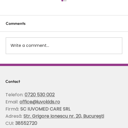
Comments
Write a comment...
Scolioza la copii: rolul terapiei Schroth in
corectarea posturii si stabilizarea
coloanei
Contact
Telefon:
0720 530 002
Email:
office@iuvokids.ro
Firmă:
SC IUVOMED CARE SRL
Adresă:
Str. Grigore Ionescu nr. 20, București
CUI:
38552720