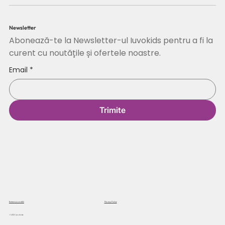
Newsletter
Abonează-te la Newsletter-ul Iuvokids pentru a fi la
curent cu noutățile și ofertele noastre.
Email
*
Trimite
Termeni și condiții
Privacy Policy
© 2025 Iuvokids