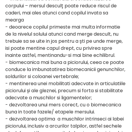
corpului – mersul desculț poate reduce riscul de 
caderi, mai ales atunci cand copilul invata sa 
mearga
- deoarece copilul primeste mai multa informatie 
de la nivelul solului atunci cand merge descult, nu 
trebuie sa se uite in jos pentru a ști pe unde merge, 
isi poate mentine capul drept, cu privirea spre 
inainte astfel, mentinandu-si mai bine echilibrul.
- biomecanica mai buna a piciorului, ceea ce poate 
conduce la imbunatatirea biomecanicii genunchilor, 
soldurilor si coloanei vertebrale; 
- mentinerea unei mobilitati adecvate in articulatiile 
piciorului și ale gleznei, precum si forta si stabilitate 
adecvate a muschilor si ligamentelor;
- dezvoltarea unui mers corect, cu o biomecanica 
buna in toate fazele/ etapele mersului.
- dezvoltarea optima  a muschilor intrinseci ai labei 
piciorului, inclusiv a arcurilor talpilor, astfel sechele 