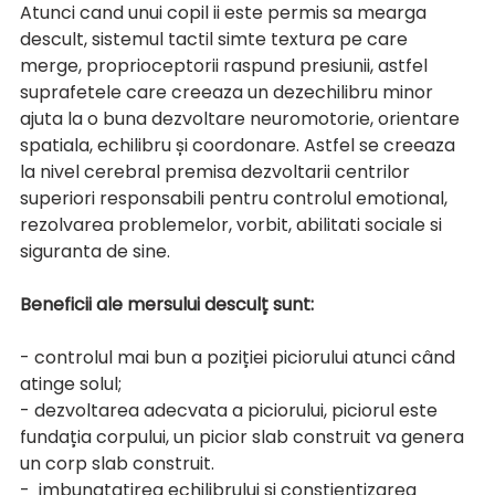
Atunci cand unui copil ii este permis sa mearga 
descult, sistemul tactil simte textura pe care 
merge, proprioceptorii raspund presiunii, astfel 
suprafetele care creeaza un dezechilibru minor 
ajuta la o buna dezvoltare neuromotorie, orientare 
spatiala, echilibru și coordonare. Astfel se creeaza 
la nivel cerebral premisa dezvoltarii centrilor 
superiori responsabili pentru controlul emotional, 
rezolvarea problemelor, vorbit, abilitati sociale si 
siguranta de sine. 
Beneficii ale mersului desculț sunt: 
- controlul mai bun a poziției piciorului atunci când 
atinge solul;
- dezvoltarea adecvata a piciorului, piciorul este 
fundația corpului, un picior slab construit va genera 
un corp slab construit. 
-  imbunatatirea echilibrului si constientizarea 