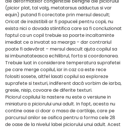
ale deformatiilor congenitale benigne ale piciorului 
(picior plat, tal valg, metatarsus adductus si var 
equin) putand fi corectate prin mersul descult; 
Oricat de irezistibili ar fi papuceii pentru copii, nu 
exista nici o dovada stiintifica care sa fi concluzionat 
faptul ca un copil trebuie sa poarte incaltaminte 
imediat ce a invatat sa mearga – dar contrariul 
poate fi adevărat – mersul descult ajuta copilul sa 
isi imbunatateasca echilibrul, forta si coordonarea. 
Trebuie luat in considerare temperatura suprafetei 
pe care merge copilul, iar in caz ca este rece 
folositi sosete, altfel lasati copilul sa exploreze 
suprafete si texturi, indiferent dacă vorbim de iarba, 
gresie, nisip, covoare de diferite texturi. 
Piciorul copilului la nastere nu este o versiune in 
miniatura a piciorului unui adult. In fapt, acesta nu 
contine oase ci doar o masa de cartilaje, care pe 
parcursul anilor se osifica pentru a forma cele 28 
de oase de la nivelul labei piciorului unui adult. Acest 