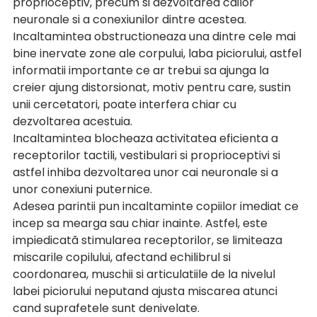
proprioceptiv, precum si dezvoltarea cailor 
neuronale si a conexiunilor dintre acestea. 
Incaltamintea obstructioneaza una dintre cele mai 
bine inervate zone ale corpului, laba piciorului, astfel 
informatii importante ce ar trebui sa ajunga la 
creier ajung distorsionat, motiv pentru care, sustin 
unii cercetatori, poate interfera chiar cu 
dezvoltarea acestuia. 
Incaltamintea blocheaza activitatea eficienta a 
receptorilor tactili, vestibulari si proprioceptivi si 
astfel inhiba dezvoltarea unor cai neuronale si a 
unor conexiuni puternice. 
Adesea parintii pun incaltaminte copiilor imediat ce 
incep sa mearga sau chiar inainte. Astfel, este 
impiedicată stimularea receptorilor, se limiteaza 
miscarile copilului, afectand echilibrul si 
coordonarea, muschii si articulatiile de la nivelul 
labei piciorului neputand ajusta miscarea atunci 
cand suprafetele sunt denivelate. 